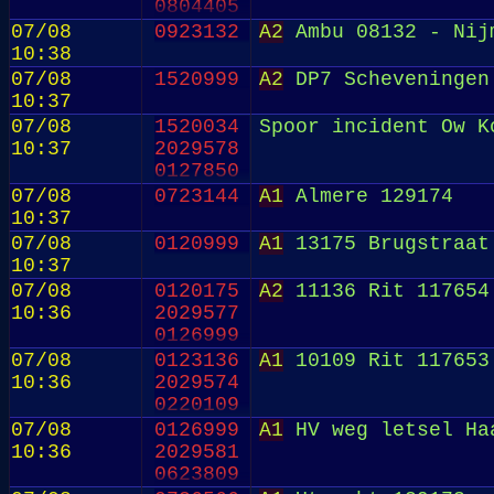
0804405
0804403
07/08
0923132
A2
Ambu 08132 - Nij
2029582
10:38
0820183
07/08
1520999
A2
DP7 Scheveningen 
10:37
07/08
1520034
Spoor incident Ow K
10:37
2029578
0127850
07/08
0723144
A1
Almere 129174
10:37
07/08
0120999
A1
13175 Brugstraat 
10:37
07/08
0120175
A2
11136 Rit 117654 
10:36
2029577
0126999
07/08
0123136
A1
10109 Rit 117653 
10:36
2029574
0220109
07/08
0126999
A1
HV weg letsel Ha
10:36
2029581
0623809