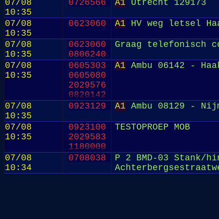
07/08
0726566
A1
Utrecht 129173
10:35
07/08
0623060
A1
HV weg letsel Ha
10:35
07/08
0623060
Graag telefonisch c
10:35
0806240
07/08
0605303
A1
Ambu 06142 - Haa
10:35
0605080
2029576
0820142
07/08
0923129
A1
Ambu 08129 - Nij
10:35
07/08
0923100
TESTOPROEP MOB
10:35
2029583
1180000
07/08
0708038
P 2 BMD-03 Stank/hi
10:34
Achterbergsestraatw