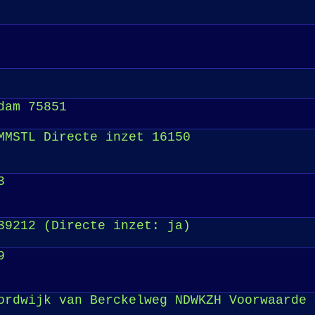
dam 75851
MMSTL Directe inzet 16150
3
39212 (Directe inzet: ja)
9
rdwijk van Berckelweg NDWKZH Voorwaarde 