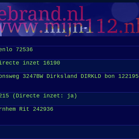
enlo 72536
irecte inzet 16190
onsweg 3247BW Dirksland DIRKLD bon 122195
215 (Directe inzet: ja)
rnhem Rit 242936