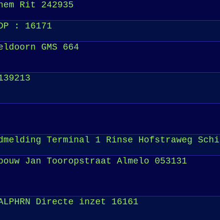
hem Rit 242935
DP : 16171
eldoorn GMS 664
139213
dmelding Terminal 1 Rinse Hofstraweg Schi
bouw Jan Tooropstraat Almelo 053131
ALPHRN Directe inzet 16161