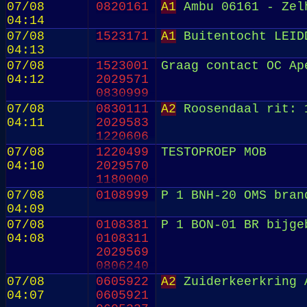
07/08
0820161
A1
Ambu 06161 - Zel
04:14
07/08
1523171
A1
Buitentocht LEID
04:13
07/08
1523001
Graag contact OC Ap
04:12
2029571
0830999
07/08
0830111
A2
Roosendaal rit: 
04:11
2029583
1220606
07/08
1220499
TESTOPROEP MOB
04:10
2029570
1180000
07/08
0108999
P 1 BNH-20 OMS bran
04:09
07/08
0108381
P 1 BON-01 BR bijge
04:08
0108311
2029569
0806240
07/08
0605922
A2
Zuiderkeerkring 
04:07
0605921