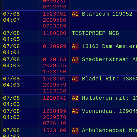
0605237
0603690
2029568
07/08
1523001
A1
Blaricum 129052
1523161
04:07
2029580
0723089
07/08
1180000
TESTOPROEP MOB
04:05
07/08
0120999
A1
13163 Dam Amster
04:04
07/08
0120163
A2
Snackertstraat A
04:03
2029575
1523150
07/08
1523001
A1
Bladel Rit: 9386
04:03
2029579
1123120
07/08
1220941
A2
Halsteren rit: 1
04:03
07/08
1220499
A1
Veenendaal 12904
04:03
2029578
0726110
07/08
1523190
A2
Ambulancepost Noo
04:02