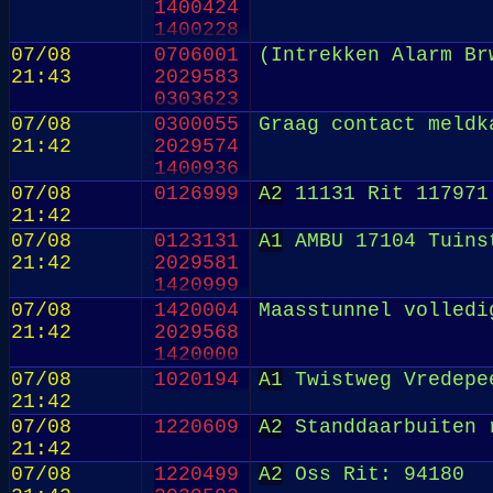
1400424
1400228
2029569
07/08
0706001
(Intrekken Alarm Br
0706583
21:43
2029583
0303623
07/08
0300055
Graag contact meldk
21:42
2029574
1400936
07/08
0126999
A2
11131 Rit 117971
21:42
07/08
0123131
A1
AMBU 17104 Tuinst
21:42
2029581
1420999
07/08
1420004
Maasstunnel volledi
21:42
2029568
1420000
07/08
1020194
A1
Twistweg Vredepe
21:42
07/08
1220609
A2
Standdaarbuiten 
21:42
07/08
1220499
A2
Oss Rit: 94180