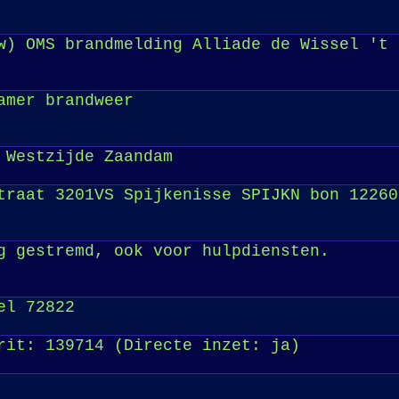
w) OMS brandmelding Alliade de Wissel 't 
amer brandweer
 Westzijde Zaandam
raat 3201VS Spijkenisse SPIJKN bon 12260
g gestremd, ook voor hulpdiensten.
el 72822
rit: 139714 (Directe inzet: ja)