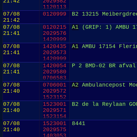
21:42
2029582
1120113
07/08
0120999
B2 13215 Meibergdre
21:42
07/08
0120215
A1
(GRIP: 1) AMBU 17
21:41
2029576
1420999
07/08
1420435
A1
AMBU 17154 Flerin
21:41
2029573
1420999
07/08
1420054
P 2 BMD-02 BR afval
21:41
2029580
0706583
07/08
0706001
A2
Ambulancepost Moo
21:40
2029572
1523152
07/08
1523001
B2 de la Reylaan GO
21:40
2029571
1523154
07/08
1523001
8441
21:40
2029575
1403053