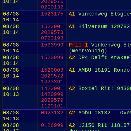
10:14
2029575
0200132
08/08
1523175
A1
Vinkenweg Elsgee
10:14
08/08
1523001
A1
Hilversum 129782
10:14
2029573
0723193
08/08
1533999
Prio 1
Vinkenweg Els
10:14
(meervoudig)
08/08
1520999
A2
DP4 Delft Krakeel
10:14
08/08
1520003
A1
AMBU 18191 Rondo 
10:14
2029572
1423391
08/08
1423001
A2
Boxtel Rit: 9430
10:13
1420999
2029579
1120101
08/08
0923132
A2
Ambu 08132 - Ove
10:13
08/08
0126999
A2
12156 Rit 118187 