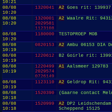
10:21
08/08
1320041
A2
Goes rit: 139937
10:20
08/08
1320001
A2
Waalre Rit: 9431
10:20
2029581
1123108
08/08
1180000
TESTOPROEP MOB
10:20
08/08
0820153
A2
Ambu 06153 DIA D
10:19
08/08
1220612
B2 Goirle rit: 1399
10:19
08/08
1220499
A1
Aalsmeer 129783
10:19
2029574
0726149
08/08
1123110
A2
Geldrop Rit: 943
10:19
08/08
1520390
(Gaarne contact Mel
10:18
08/08
1520999
A2
DP2 Leidschendam-
10:18
Scheppend 15125