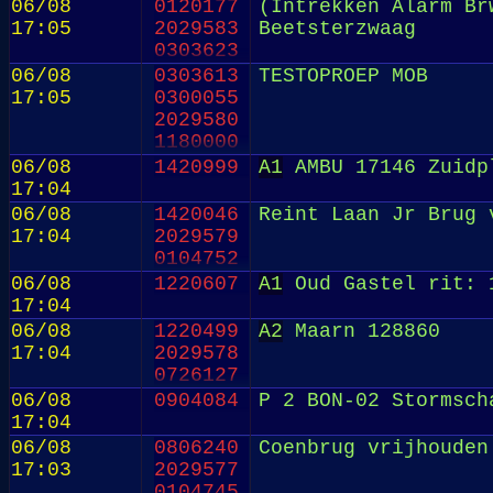
06/08
0120177
(Intrekken Alarm Br
17:05
2029583
Beetsterzwaag
0303623
06/08
0303613
TESTOPROEP MOB
17:05
0300055
2029580
1180000
06/08
1420999
A1
AMBU 17146 Zuidpl
17:04
06/08
1420046
Reint Laan Jr Brug 
17:04
2029579
0104752
06/08
1220607
A1
Oud Gastel rit: 
17:04
06/08
1220499
A2
Maarn 128860
17:04
2029578
0726127
06/08
0904084
P 2 BON-02 Stormsch
17:04
06/08
0806240
Coenbrug vrijhouden
17:03
2029577
0104745