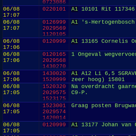
0723086
06/08
0220101
A1
10101 Rit 117346
17:07
06/08
0126999
A1
's-Hertogenbosch
17:07
2029569
1120105
06/08
0120999
A1
13165 Cornelis Ou
17:06
06/08
0120165
1 Ongeval wegvervoe
17:06
2029568
1430270
06/08
1430020
A1
A12 Li 6,5 SGRAVH
17:06
1520999
zeer hoog) 15801
06/08
1520320
Na overdracht gaarn
17:05
2029575
C9-P.
1523175
06/08
1523001
Graag posten Brugwa
17:05
2029574
1420014
06/08
0120999
A1
13177 Johan van O
17:05