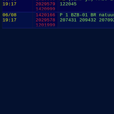
19:17
2029579
122045
1420999
06/08
1420166
P 1 BZB-01 BR natuu
19:17
2029578
207431 209432 20709
1201999