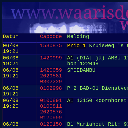
Datum
Capcode
Melding
06/08
1530875
Prio 1
Kruisweg 's-G
19:21
06/08
1420999
A1
(DIA: ja) AMBU 17
19:21
bon 122048
06/08
1420059
SPOEDAMBU
19:21
2029581
0302229
06/08
0102998
P 2 BAD-01 Dienstve
19:21
06/08
0100891
A1
13150 Koornhorst
19:20
0100811
2029576
0120999
06/08
0120150
B1 Mariahout Rit: 9