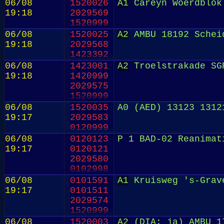
06/08
1520026
A1
Careyn Woerdblok
19:18
2029569
1520999
06/08
1520025
A2
AMBU 18192 Scheid
19:18
2029568
1423392
06/08
1423001
A2
Troelstrakade SG
19:18
1420999
2029575
1520999
06/08
1520035
A0 (AED) 13123 1312
19:17
2029583
0120999
06/08
0120123
P 1 BAD-02 Reanimat
19:17
0120121
2029580
0102998
06/08
0101591
A1
Kruisweg 's-Grave
19:17
0101511
2029574
1520999
06/08
1520003
A2
(DIA: ja) AMBU 17