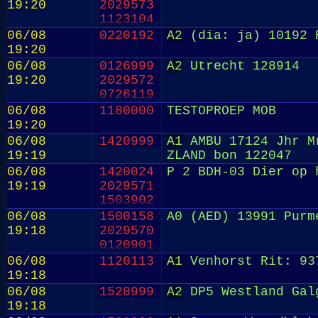
19:20
2029573
1123104
06/08
0220192
A2
(dia: ja) 10192 
19:20
06/08
0126999
A2
Utrecht 128914
19:20
2029572
0726119
06/08
1180000
TESTOPROEP MOB
19:20
06/08
1420999
A1
AMBU 17124 Jhr Mr
19:19
ZLAND bon 122047
06/08
1420024
P 2 BDH-03 Dier op 
19:19
2029571
1503902
06/08
1500158
A0 (AED) 13991 Purm
19:18
2029570
0120901
06/08
1120113
A1
Venhorst Rit: 93
19:18
06/08
1520999
A2
DP5 Westland Galg
19:18