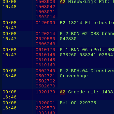
09/08
1503900
A2
Nieuwkuijk Rit: 
16:48
1503042
1503031
1503014
2029572
09/08
0120999
B2 13214 Flierbosdr
1120102
16:47
09/08
0120214
P 2 BON-02 OMS bran
16:47
2029580
042830
0806240
09/08
0610170
P 1 BNN-06 (Pel. NB
16:47
0610146
038260 038341 03854
0610145
0610143
2029571
09/08
0502740
P 2 BDH-04 Dienstve
0502999
16:46
0502721
Gravenhage
0502702
0502670
0502649
09/08
1320139
A2
Groede rit: 1408
0502564
16:46
0502536
09/08
1320001
Bel OC 229775
0502284
16:46
2029570
0501951
1033140