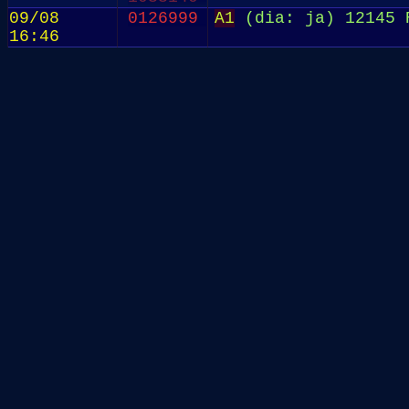
0501950
09/08
0126999
A1
(dia: ja) 12145 R
0501768
16:46
0501750
0501651
0501204
0501111
0500843
0500450
0500398
0500335
0500331
0500021
0500015
0500012
0500011
2029579
1500926