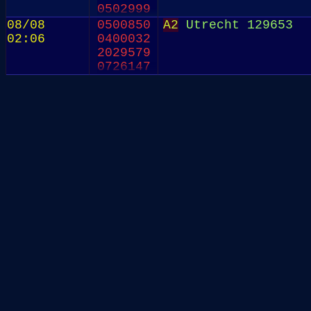
0502999
08/08
0500850
A2
Utrecht 129653
02:06
0400032
2029579
0726147