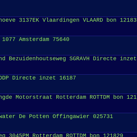
oeve 3137EK Vlaardingen VLAARD bon 12183
 1077 Amsterdam 75640
d Bezuidenhoutseweg SGRAVH Directe inzet
DDP Directe inzet 16187
gde Motorstraat Rotterdam ROTTDM bon 121
water De Potten Offingawier 025731
g 3045PM Rotterdam ROTTDM bon 121829