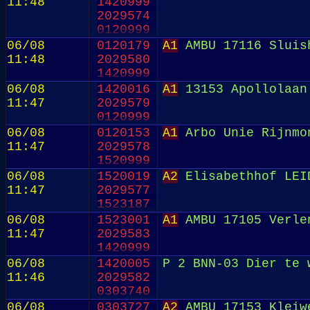
11:48
1420999
2029574
0120999
06/08
0120179
A1
AMBU 17116 Sluish
11:48
2029580
1420999
06/08
1420016
A1
13153 Apollolaan
11:47
2029579
0120999
06/08
0120153
A1
Arbo Unie Rijnmon
11:47
2029578
1520999
06/08
1520019
A2
Elisabethhof LEI
11:47
2029577
1523187
06/08
1523001
A1
AMBU 17105 Verlen
11:47
2029583
1420999
06/08
1420005
P 2 BNN-03 Dier te 
11:46
2029582
0303740
06/08
0303727
A2
AMBU 17153 Kleiwe