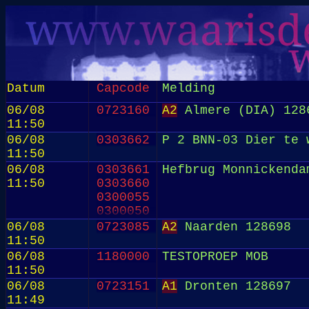
Datum
Capcode
Melding
06/08
0723160
A2
Almere (DIA) 128
11:50
06/08
0303662
P 2 BNN-03 Dier te 
11:50
06/08
0303661
Hefbrug Monnickenda
11:50
0303660
0300055
0300050
2029572
06/08
0723085
A2
Naarden 128698
0104756
11:50
06/08
1180000
TESTOPROEP MOB
11:50
06/08
0723151
A1
Dronten 128697
11:49