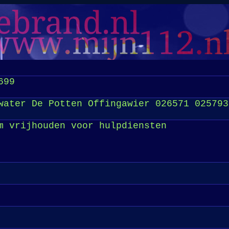
699
water De Potten Offingawier 026571 025793
m vrijhouden voor hulpdiensten