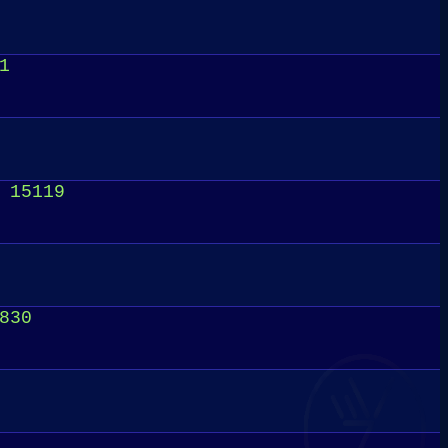
1
 15119
830