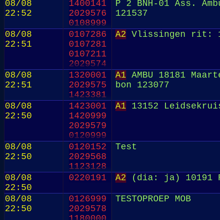
08/08
1400141
P 2 BNH-01 Ass. Amb
22:52
2029576
121537
0108999
08/08
0107286
A2
Vlissingen rit: 
22:51
0107281
0107211
2029574
1320101
08/08
1320001
A1
AMBU 18181 Maarte
22:51
2029575
bon 123077
1423381
08/08
1423001
A1
13152 Leidsekrui
22:50
1420999
2029579
0120999
08/08
0120152
Test
22:50
2029568
1123128
08/08
0220191
A2
(dia: ja) 10191 R
22:50
08/08
0126999
TESTOPROEP MOB
22:50
2029578
1180000