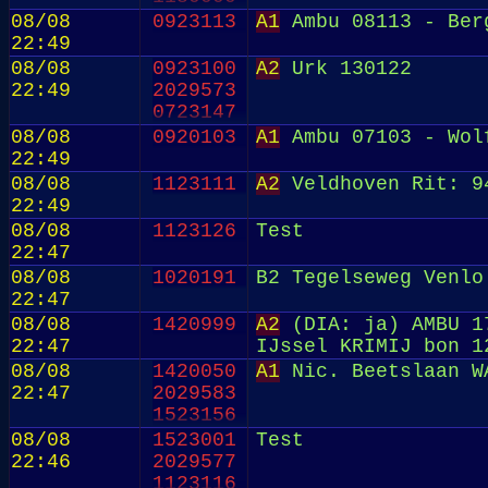
08/08
0923113
A1
Ambu 08113 - Ber
22:49
08/08
0923100
A2
Urk 130122
22:49
2029573
0723147
08/08
0920103
A1
Ambu 07103 - Wol
22:49
08/08
1123111
A2
Veldhoven Rit: 9
22:49
08/08
1123126
Test
22:47
08/08
1020191
B2 Tegelseweg Venlo
22:47
08/08
1420999
A2
(DIA: ja) AMBU 17
22:47
IJssel KRIMIJ bon 1
08/08
1420050
A1
Nic. Beetslaan W
22:47
2029583
1523156
08/08
1523001
Test
22:46
2029577
1123116