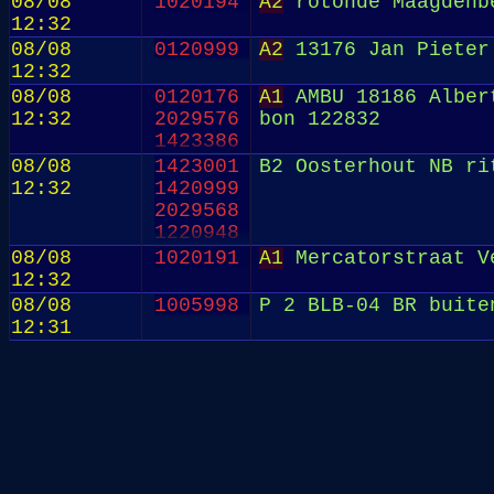
08/08
1020194
A2
rotonde Maagdenb
12:32
08/08
0120999
A2
13176 Jan Pieter
12:32
08/08
0120176
A1
AMBU 18186 Albert
12:32
2029576
bon 122832
1423386
08/08
1423001
B2 Oosterhout NB ri
12:32
1420999
2029568
1220948
08/08
1020191
A1
Mercatorstraat V
12:32
08/08
1005998
P 2 BLB-04 BR buite
12:31