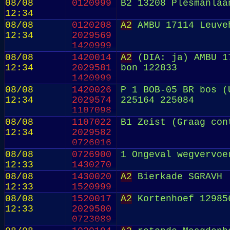
08/08
0120999
B2 13208 Plesmanlaa
12:34
08/08
0120208
A2
AMBU 17114 Leuveh
12:34
2029569
1420999
08/08
1420014
A2
(DIA: ja) AMBU 17
12:34
2029581
bon 122833
1420999
08/08
1420026
P 1 BOB-05 BR bos (
12:34
2029574
225164 225084
1107098
08/08
1107022
B1 Zeist (Graag con
12:34
2029582
0726016
08/08
0726900
1 Ongeval wegvervoe
12:33
1430270
08/08
1430020
A2
Bierkade SGRAVH 
12:33
1520999
08/08
1520017
A2
Kortenhoef 12985
12:33
2029580
0723089