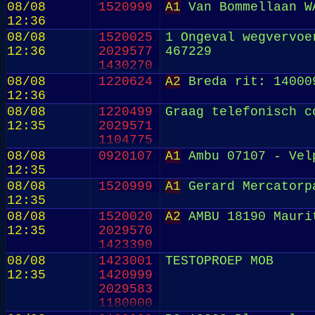
08/08
1520999
A1
Van Bommellaan W
12:36
08/08
1520025
1 Ongeval wegvervoe
12:36
2029577
467229
1430270
08/08
1220624
A2
Breda rit: 14000
12:36
08/08
1220499
Graag telefonisch c
12:35
2029571
1104775
08/08
0920107
A1
Ambu 07107 - Vel
12:35
08/08
1520999
A1
Gerard Mercatorp
12:35
08/08
1520020
A2
AMBU 18190 Maurit
12:35
2029570
1423390
08/08
1423001
TESTOPROEP MOB
12:35
1420999
2029583
1180000