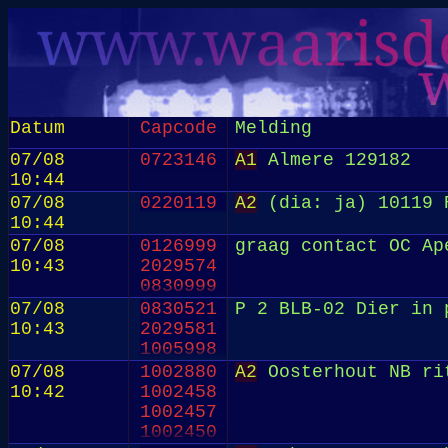
Datum
Capcode
Melding
07/08
0723146
A1
Almere 129182
10:44
07/08
0220119
A2
(dia: ja) 10119 
10:44
07/08
0126999
graag contact OC Ap
10:43
2029574
0830999
07/08
0830521
P 2 BLB-02 Dier in 
10:43
2029581
1005998
07/08
1002880
A2
Oosterhout NB ri
10:42
1002458
1002457
1002450