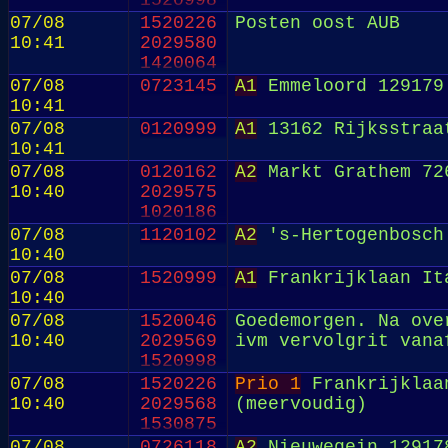
1520998
07/08
1520226
Posten oost AUB
10:41
2029580
1420064
07/08
0723145
A1
Emmeloord 129179
10:41
07/08
0120999
A1
13162 Rijksstraa
10:41
07/08
0120162
A2
Markt Grathem 72
10:40
2029575
1020186
07/08
1120102
A2
's-Hertogenbosch
10:40
07/08
1520999
A1
Frankrijklaan It
10:40
07/08
1520046
Goedemorgen. Na ove
10:40
2029569
ivm vervolgrit vana
1520998
07/08
1520226
Prio 1
Frankrijklaan
10:40
2029568
(meervoudig)
1530875
07/08
0726118
A2
Nieuwegein 12917