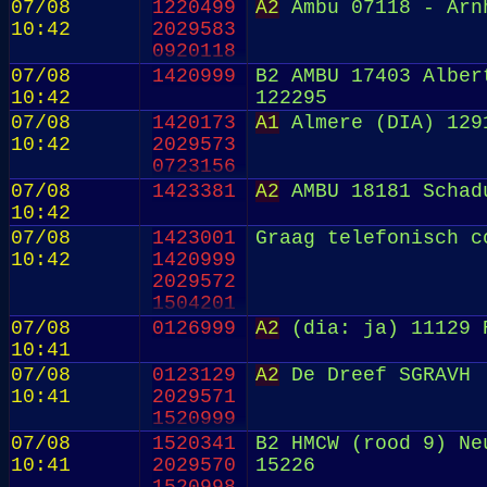
2029576
07/08
1220499
A2
Ambu 07118 - Arn
1220631
10:42
2029583
0920118
07/08
1420999
B2 AMBU 17403 Alber
10:42
122295
07/08
1420173
A1
Almere (DIA) 129
10:42
2029573
0723156
07/08
1423381
A2
AMBU 18181 Schadu
10:42
07/08
1423001
Graag telefonisch c
10:42
1420999
2029572
1504201
07/08
0126999
A2
(dia: ja) 11129 
10:41
07/08
0123129
A2
De Dreef SGRAVH 
10:41
2029571
1520999
07/08
1520341
B2 HMCW (rood 9) Ne
10:41
2029570
15226