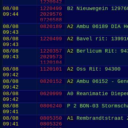
1220942
08/08
1220499
B2 Nieuwegein 12976
09:44
2029576
0726588
08/08
0820189
A2
Ambu 06189 DIA H
09:43
08/08
1220499
A2
Bavel rit: 13991
09:43
08/08
1220357
A2
Berlicum Rit: 94
09:43
2029573
1120104
08/08
1120101
A2
Oss Rit: 94300
09:42
08/08
0820152
A2
Ambu 06152 - Gen
09:42
08/08
0620999
A0 Reanimatie Diepe
09:42
08/08
0806240
P 2 BON-03 Stormsch
09:41
08/08
0805350
A1
Rembrandtstraat 
09:41
0805326