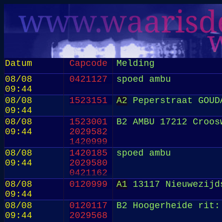
Datum
Capcode
Melding
08/08
0421127
spoed ambu
09:44
08/08
1523151
A2
Peperstraat GOUD
09:44
08/08
1523001
B2 AMBU 17212 Croos
09:44
2029582
1420999
08/08
1420185
spoed ambu
09:44
2029580
0421162
08/08
0120999
A1
13117 Nieuwezijds
09:44
08/08
0120117
B2 Hoogerheide rit:
09:44
2029568