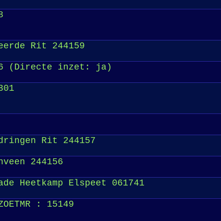
8
eerde Rit 244159
6 (Directe inzet: ja)
301
dringen Rit 244157
nveen 244156
ade Heetkamp Elspeet 061741
ZOETMR : 15149